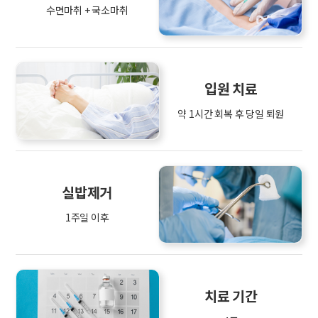
수면마취 + 국소마취
입원 치료
약 1시간 회복 후 당일 퇴원
실밥제거
1주일 이후
치료 기간