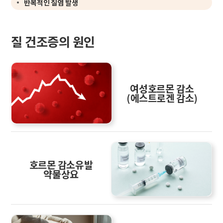
반복적인 질염 발생
질 건조증의 원인
여성호르몬 감소
(에스트로겐 감소)
호르몬 감소유발
약물상요