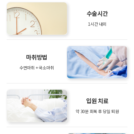
수술시간
1시간 내외
마취방법
수면마취 + 국소마취
입원 치료
약 30분 회복 후 당일 퇴원