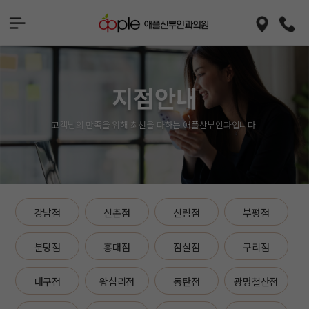
지점안내
고객님의 만족을 위해 최선을 다하는 애플산부인과입니다.
강남점
신촌점
신림점
부평점
분당점
홍대점
잠실점
구리점
대구점
왕십리점
동탄점
광명철산점