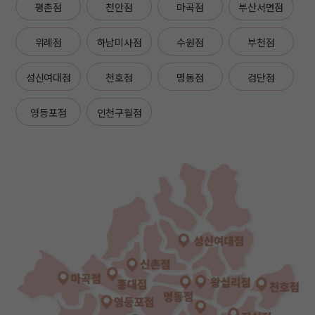
평촌점
천안점
마곡점
부산서면점
위례점
하남미사점
수원점
부천점
성신여대점
천호점
명동점
검단점
영등포점
인천구월점