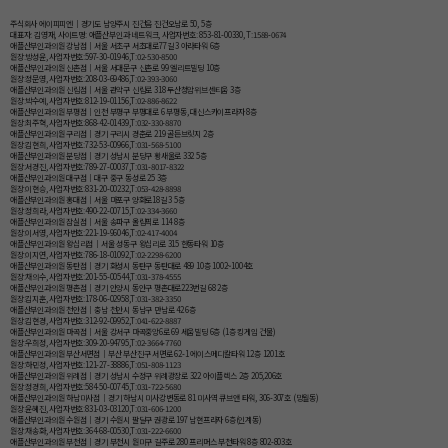
주식회사 에이피피엔│경기도 남양주시 진건읍 진건오남로 50, 5층
대표자: 김영재, 사이트명: 애플산부인과 네트워크, 사업자번호: 853-81-00330, T:1588-0674
애플산부인과의원 강남점│서울 서초구 서초대로77길 3 아라타워 6층
원장:방성윤, 사업자번호:597-30-01946,T:02-530-8500
애플산부인과의원 신촌점│서울 서대문구 신촌로 99 엘리트빌딩 10층
원장:정문영, 사업자번호:208-03-69486,T:02-393-3060
애플산부인과의원 신림점│서울 관악구 신림로 318 두산청암위브센티움 3층
원장:박수예, 사업자번호:812-19-01156,T:02-886-8622
애플산부인과의원 부평점│인천 부평구 부평대로 6 부평동, 대신스카이프라자 8층
원장:최주혁, 사업자번호:868-42-01439,T:032-330-8870
애플산부인과의원 구리점│경기 구리시 경춘로 219 골든브릿지 2층
원장:김현희, 사업자번호:732-53-00966,T:031-568-5100
애플산부인과의원 분당점│경기 성남시 분당구 황새울로 332 5층
원장:서경진, 사업자번호:789-27-00037,T:031-8017-8322
애플산부인과의원 대구점│대구 중구 동성로 25 3층
원장:이현승, 사업자번호:831-20-00232,T:053-428-8898
애플산부인과의원 홍대점│서울 마포구 양화로18길 3 5층
원장:정희라, 사업자번호:490-22-00715,T:02-334-3660
애플산부인과의원 잠실점│서울 송파구 올림픽로 114 8층
원장:이서영, 사업자번호:221-19-96046,T:02-417-4004
애플산부인과의원 왕십리점│서울 성동구 왕십리로 315 한동타워 10층
원장:이지연, 사업자번호:786-18-01092,T:02-2298-6200
애플산부인과의원 동탄점│경기 화성시 동탄구 동탄대로 489 10층 1002~1004호
원장:채의수, 사업자번호:201-55-00544,T:031-378-4555
애플산부인과의원 평촌점│경기 안양시 동안구 평촌대로223번길 68 2층
원장:김지훈, 사업자번호:178-06-02958,T:031-382-3350
애플산부인과의원 천안점│충남 천안시 동남구 만남로 42 6층
원장:김현경, 사업자번호:312-92-09952,T:041-622-8887
애플산부인과의원 마곡점│서울 강서구 마곡중앙6로 69 세움빌딩 6층 (1층 킹게임 건물)
원장:우희정, 사업자번호:309-20-94795,T:02-3664-7760
애플산부인과의원 부산서면점│부산 부산진구 서면로 62-1 에이스메디칼타워 12층 1201호
원장:하민정, 사업자번호:121-27-38886,T:051-808-1123
애플산부인과의원 위례점│경기 성남시 수정구 위례광장로 322 아이플렉스 2층 205,206호
원장:정경희, 사업자번호:584-50-00745,T:031-722-5680
애플산부인과의원 하남미사점│경기 하남시 미사강변동로 81 미사역 큐브앤 타워, 306-307호 (망월동)
원장:윤혜진, 사업자번호:831-03-03120,T:031-606-1200
애플산부인과의원 수원점│경기 수원시 팔달구 권광로 197 남현프라자 6층(인계동)
원장:채송화, 사업자번호:364-68-00530,T:031-222-6600
애플산부인과의원 부천점│경기 부천시 원미구 길주로 280 프리머스 부천타워 8층 802-803호