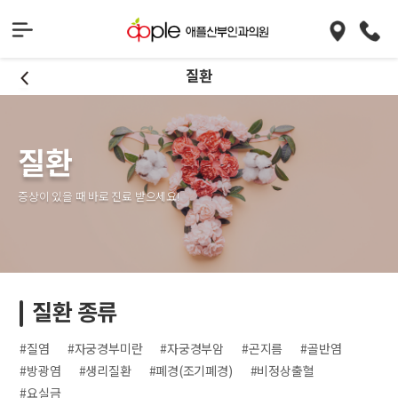
질환
질환
증상이 있을 때 바로 진료 받으세요!
질환 종류
#질염
#자궁경부미란
#자궁경부암
#곤지름
#골반염
#방광염
#생리질환
#폐경(조기폐경)
#비정상출혈
#요실금