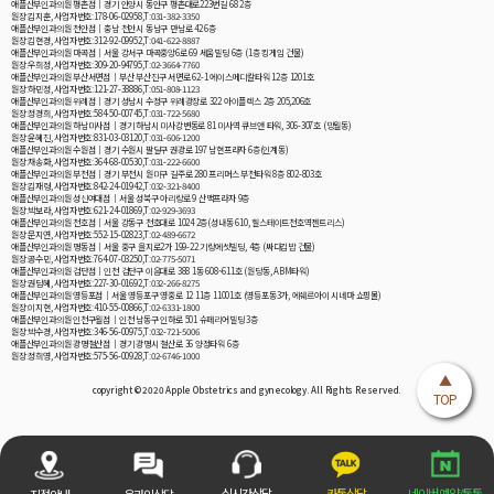
애플산부인과의원 평촌점│경기 안양시 동안구 평촌대로223번길 68 2층
원장:김지훈, 사업자번호:178-06-02958,T:031-382-3350
애플산부인과의원 천안점│충남 천안시 동남구 만남로 42 6층
원장:김현경, 사업자번호:312-92-09952,T:041-622-8887
애플산부인과의원 마곡점│서울 강서구 마곡중앙6로 69 세움빌딩 6층 (1층 킹게임 건물)
원장:우희정, 사업자번호:309-20-94795,T:02-3664-7760
애플산부인과의원 부산서면점│부산 부산진구 서면로 62-1 에이스메디칼타워 12층 1201호
원장:하민정, 사업자번호:121-27-38886,T:051-808-1123
애플산부인과의원 위례점│경기 성남시 수정구 위례광장로 322 아이플렉스 2층 205,206호
원장:정경희, 사업자번호:584-50-00745,T:031-722-5680
애플산부인과의원 하남미사점│경기 하남시 미사강변동로 81 미사역 큐브앤 타워, 306-307호 (망월동)
원장:윤혜진, 사업자번호:831-03-03120,T:031-606-1200
애플산부인과의원 수원점│경기 수원시 팔달구 권광로 197 남현프라자 6층(인계동)
원장:채송화, 사업자번호:364-68-00530,T:031-222-6600
애플산부인과의원 부천점│경기 부천시 원미구 길주로 280 프리머스 부천타워 8층 802-803호
원장:김재령, 사업자번호:842-24-01942,T:032-321-8400
애플산부인과의원 성신여대점│서울 성북구 아리랑로 9 산맥프라자 9층
원장:박보라, 사업자번호:621-24-01869,T:02-929-3693
애플산부인과의원 천호점│서울 강동구 천호대로 1024 2층(성내동 610, 힐스테이트천호역젠트리스)
원장:문지연, 사업자번호:552-15-02823,T:02-489-6672
애플산부인과의원 명동점│서울 중구 을지로2가 199-22 기랑에셋빌딩, 4층 (싸다김밥 건물)
원장:공수민, 사업자번호:764-07-03250,T:02-775-5071
애플산부인과의원 검단점│인천 검단구 이음대로 388 1동 608~611호 (원당동, ABM타워)
원장:권담혜, 사업자번호:227-30-01692,T:032-266-8275
애플산부인과의원 영등포점│서울 영등포구 영중로 12 11층 11001호 (영등포동3가, 에쉐르아이 시네마 쇼핑몰)
원장:이지현, 사업자번호:410-55-00866,T:02-6331-1800
애플산부인과의원 인천구월점│인천 남동구 인하로 501 슈페리어빌딩 3층
원장:박수경, 사업자번호:346-56-00975,T:032-721-5006
애플산부인과의원 광명철산점│경기 광명시 철산로 36 양정타워 6층
원장:정희영, 사업자번호:575-56-00928,T:02-6746-1000
▲
copyright © 2020 Apple Obstetrics and gynecology. All Rights Reserved.
TOP
카톡상담
네이버 예약/톡톡
실시간상담