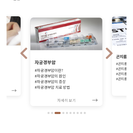
곤지름
자궁경부암
#곤지름이란
#곤지름 증
#자궁경부암이란?
#곤지름 치
#자궁경부암의 원인
#곤지름 예
#자궁경부암의 증상
#자궁경부암 치료 방법
자세히 보기