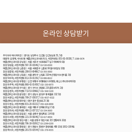
온라인 상담받기
주식회사 에이피피엔│경기도 남양주시 진건읍 진건오남로 50, 5층
대표자: 김영재, 사이트명: 애플산부인과 네트워크, 사업자번호: 853-81-00330, T:1588-0674
애플산부인과의원 강남점│서울 서초구 서초대로77길 3 아라타워 6층
원장:방성윤, 사업자번호:597-30-01946,T:02-530-8500
애플산부인과의원 신촌점│서울 서대문구 신촌로 99 엘리트빌딩 10층
원장:정문영, 사업자번호:208-03-69486,T:02-393-3060
애플산부인과의원 신림점│서울 관악구 신림로 318 두산청암위브센티움 3층
원장:박수예, 사업자번호:812-19-01156,T:02-886-8622
애플산부인과의원 부평점│인천 부평구 부평대로 6 부평동, 대신스카이프라자 8층
원장:최주혁, 사업자번호:868-42-01439,T:032-330-8870
애플산부인과의원 구리점│경기 구리시 경춘로 219 골든브릿지 2층
원장:김현희, 사업자번호:732-53-00966,T:031-568-5100
애플산부인과의원 분당점│경기 성남시 분당구 황새울로 332 5층
원장:서경진, 사업자번호:789-27-00037,T:031-8017-8322
애플산부인과의원 대구점│대구 중구 동성로 25 3층
원장:이현승, 사업자번호:831-20-00232,T:053-428-8898
애플산부인과의원 홍대점│서울 마포구 양화로18길 3 5층
원장:정희라, 사업자번호:490-22-00715,T:02-334-3660
애플산부인과의원 잠실점│서울 송파구 올림픽로 114 8층
원장:이서영, 사업자번호:221-19-96046,T:02-417-4004
애플산부인과의원 왕십리점│서울 성동구 왕십리로 315 한동타워 10층
원장:이지연, 사업자번호:786-18-01092,T:02-2298-6200
애플산부인과의원 동탄점│경기 화성시 동탄구 동탄대로 489 10층 1002~1004호
원장:채의수, 사업자번호:201-55-00544,T:031-378-4555